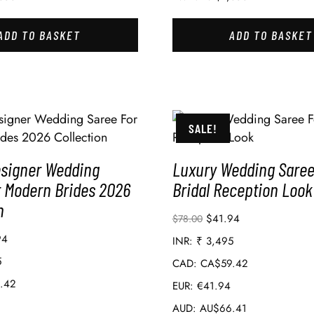
ADD TO BASKET
ADD TO BASKET
SALE!
esigner Wedding
Luxury Wedding Saree
r Modern Brides 2026
Bridal Reception Look
n
$
41.94
$
78.00
94
INR
:
₹ 3,495
5
CAD
:
CA$59.42
.42
EUR
:
€41.94
AUD
:
AU$66.41