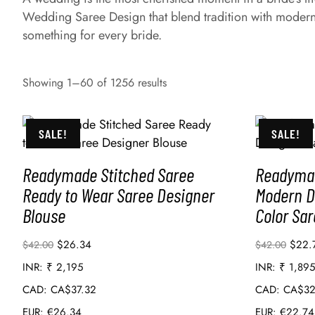
Wedding Saree Design that blend tradition with modern
something for every bride.
Showing 1–60 of 1256 results
SALE!
SALE!
Readymade Stitched Saree
Readymad
Ready to Wear Saree Designer
Modern D
Blouse
Color Sar
$
26.34
$
22.
$
42.00
$
42.00
INR
:
₹ 2,195
INR
:
₹ 1,895
CAD
:
CA$37.32
CAD
:
CA$32
EUR
:
€26.34
EUR
:
€22.74