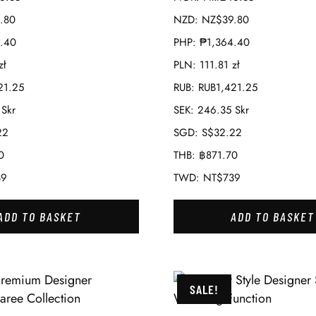
.80
NZD
:
NZ$39.80
.40
PHP
:
₱1,364.40
zł
PLN
:
111.81 zł
21.25
RUB
:
RUB1,421.25
Skr
SEK
:
246.35 Skr
22
SGD
:
S$32.22
0
THB
:
฿871.70
39
TWD
:
NT$739
ADD TO BASKET
ADD TO BASKET
SALE!