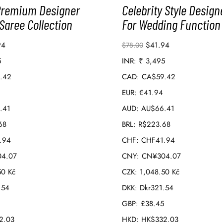
Premium Designer
Celebrity Style Design
Saree Collection
For Wedding Function
94
$
41.94
$
78.00
5
INR
:
₹ 3,495
.42
CAD
:
CA$59.42
EUR
:
€41.94
.41
AUD
:
AU$66.41
68
BRL
:
R$223.68
.94
CHF
:
CHF41.94
4.07
CNY
:
CN¥304.07
50 Kč
CZK
:
1,048.50 Kč
.54
DKK
:
Dkr321.54
GBP
:
£38.45
2.03
HKD
:
HK$332.03