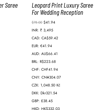
er Saree
Leopard Print Luxury Saree
For Wedding Reception
$
41.94
$
78.00
INR
:
₹ 3,495
CAD
:
CA$59.42
EUR
:
€41.94
AUD
:
AU$66.41
BRL
:
R$223.68
CHF
:
CHF41.94
CNY
:
CN¥304.07
CZK
:
1,048.50 Kč
DKK
:
Dkr321.54
GBP
:
£38.45
HKD
:
HK$332.03