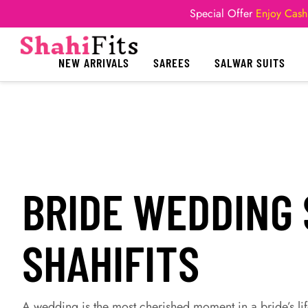
Special Offer
Enjoy Cash
NEW ARRIVALS
SAREES
SALWAR SUITS
BRIDE WEDDING 
SHAHIFITS
A wedding is the most cherished moment in a bride’s lif