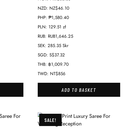
NZD
:
NZ$46.10
PHP
:
₱1,580.40
PLN
:
129.51 zł
RUB
:
RUB1,646.25
SEK
:
285.35 Skr
SGD
:
S$37.32
THB
:
฿1,009.70
TWD
:
NT$856
ADD TO BASKET
SALE!