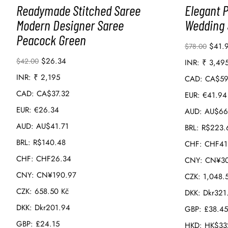
Readymade Stitched Saree
Elegant 
Modern Designer Saree
Wedding 
Peacock Green
$
41.
$
78.00
$
26.34
$
42.00
INR
:
₹ 3,49
INR
:
₹ 2,195
CAD
:
CA$59
CAD
:
CA$37.32
EUR
:
€41.94
EUR
:
€26.34
AUD
:
AU$66
AUD
:
AU$41.71
BRL
:
R$223.
BRL
:
R$140.48
CHF
:
CHF41
CHF
:
CHF26.34
CNY
:
CN¥30
CNY
:
CN¥190.97
CZK
:
1,048.
CZK
:
658.50 Kč
DKK
:
Dkr321
DKK
:
Dkr201.94
GBP
:
£38.45
GBP
:
£24.15
HKD
:
HK$33