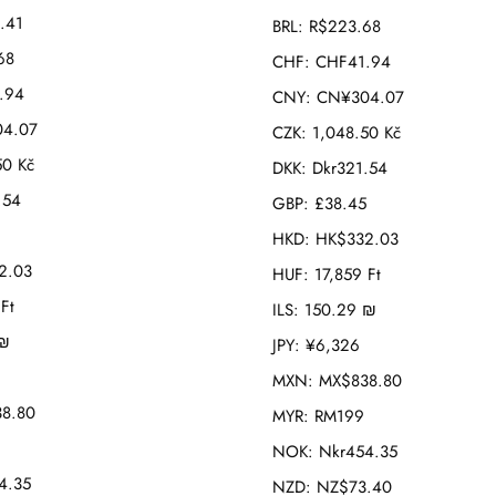
.41
BRL
:
R$223.68
68
CHF
:
CHF41.94
.94
CNY
:
CN¥304.07
4.07
CZK
:
1,048.50 Kč
50 Kč
DKK
:
Dkr321.54
.54
GBP
:
£38.45
HKD
:
HK$332.03
2.03
HUF
:
17,859 Ft
Ft
ILS
:
150.29 ₪
 ₪
JPY
:
¥6,326
MXN
:
MX$838.80
8.80
MYR
:
RM199
NOK
:
Nkr454.35
4.35
NZD
:
NZ$73.40