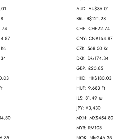
.01
AUD
:
AU$36.01
28
BRL
:
R$121.28
.74
CHF
:
CHF22.74
4.87
CNY
:
CN¥164.87
 Kč
CZK
:
568.50 Kč
.34
DKK
:
Dkr174.34
5
GBP
:
£20.85
0.03
HKD
:
HK$180.03
Ft
HUF
:
9,683 Ft
ILS
:
81.49 ₪
JPY
:
¥3,430
4.80
MXN
:
MX$454.80
MYR
:
RM108
6.35
NOK
:
Nkr246.35