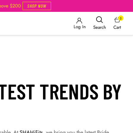
Above $200
SHOP NOW
0
Log In
Cart
Search
ATEST TRENDS BY
rable. At
SHAHiFits
, we bring you the latest Bride