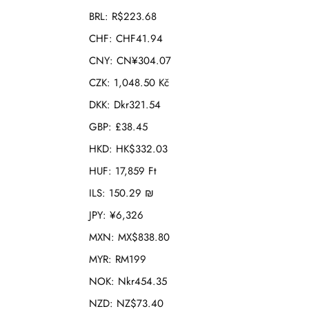
BRL
:
R$223.68
CHF
:
CHF41.94
CNY
:
CN¥304.07
CZK
:
1,048.50 Kč
DKK
:
Dkr321.54
GBP
:
£38.45
HKD
:
HK$332.03
HUF
:
17,859 Ft
ILS
:
150.29 ₪
JPY
:
¥6,326
MXN
:
MX$838.80
MYR
:
RM199
NOK
:
Nkr454.35
NZD
:
NZ$73.40