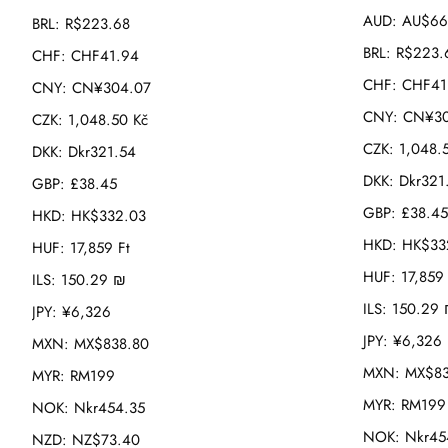
AUD
:
AU$66
BRL
:
R$223.68
BRL
:
R$223.
CHF
:
CHF41.94
CHF
:
CHF41
CNY
:
CN¥304.07
CNY
:
CN¥30
CZK
:
1,048.50 Kč
CZK
:
1,048.
DKK
:
Dkr321.54
DKK
:
Dkr321
GBP
:
£38.45
GBP
:
£38.45
HKD
:
HK$332.03
HKD
:
HK$33
HUF
:
17,859 Ft
HUF
:
17,859 
ILS
:
150.29 ₪
ILS
:
150.29
JPY
:
¥6,326
JPY
:
¥6,326
MXN
:
MX$838.80
MXN
:
MX$83
MYR
:
RM199
MYR
:
RM199
NOK
:
Nkr454.35
NOK
:
Nkr45
NZD
:
NZ$73.40