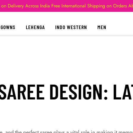
 on Delivery Across India
Free International Shipping on Orders 
GOWNS
LEHENGA
INDO WESTERN
MEN
SAREE DESIGN: L
e, and the perfect saree plays a vital role in making it memo