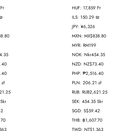
Ft
HUF
:
17,859 Ft
 ₪
ILS
:
150.29 ₪
JPY
:
¥6,326
8.80
MXN
:
MX$838.80
MYR
:
RM199
4.35
NOK
:
Nkr454.35
.40
NZD
:
NZ$73.40
.40
PHP
:
₱2,516.40
 zł
PLN
:
206.21 zł
21.25
RUB
:
RUB2,621.25
Skr
SEK
:
454.35 Skr
42
SGD
:
S$59.42
.70
THB
:
฿1,607.70
363
TWD
:
NT$1,363