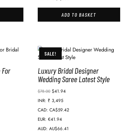
ADD TO BASKET
SALE!
 For
Luxury Bridal Designer
Wedding Saree Latest Style
$
41.94
$
78.00
INR
:
₹ 3,495
CAD
:
CA$59.42
EUR
:
€41.94
AUD
:
AU$66.41