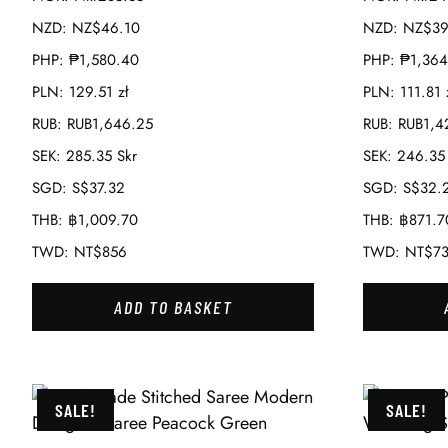
NZD
:
NZ$46.10
NZD
:
NZ$39
PHP
:
₱1,580.40
PHP
:
₱1,364
PLN
:
129.51 zł
PLN
:
111.81 
RUB
:
RUB1,646.25
RUB
:
RUB1,4
SEK
:
285.35 Skr
SEK
:
246.35 
SGD
:
S$37.32
SGD
:
S$32.
THB
:
฿1,009.70
THB
:
฿871.7
TWD
:
NT$856
TWD
:
NT$7
ADD TO BASKET
SALE!
SALE!