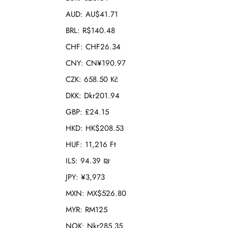
AUD
:
AU$41.71
BRL
:
R$140.48
CHF
:
CHF26.34
CNY
:
CN¥190.97
CZK
:
658.50 Kč
DKK
:
Dkr201.94
GBP
:
£24.15
HKD
:
HK$208.53
HUF
:
11,216 Ft
ILS
:
94.39 ₪
JPY
:
¥3,973
MXN
:
MX$526.80
MYR
:
RM125
NOK
:
Nkr285.35