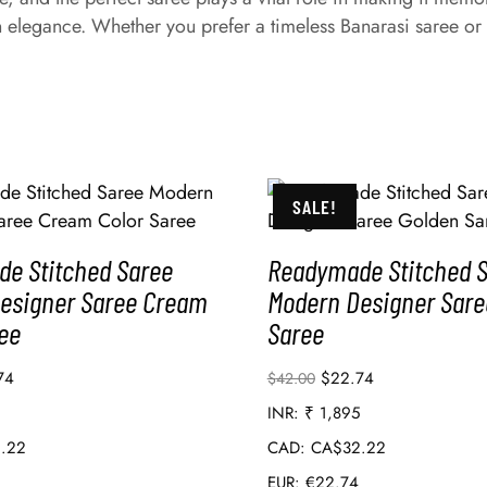
 elegance. Whether you prefer a timeless Banarasi saree or
SALE!
e Stitched Saree
Readymade Stitched 
esigner Saree Cream
Modern Designer Sare
ee
Saree
74
$
22.74
$
42.00
INR
:
₹ 1,895
.22
CAD
:
CA$32.22
EUR
:
€22.74