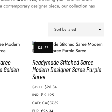
 a contemporary designer piece, our collection has
SALE!
Saree
Readymade Stitched Saree
e Golden
Modern Designer Saree Purple
Saree
$
26.34
$
42.00
INR
:
₹ 2,195
CAD
:
CA$37.32
EUR
:
€26.34