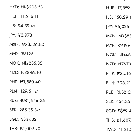
HKD
:
HK$208.53
HUF
:
17,859 
HUF
:
11,216 Ft
ILS
:
150.29
ILS
:
94.39 ₪
JPY
:
¥6,326
JPY
:
¥3,973
MXN
:
MX$83
MXN
:
MX$526.80
MYR
:
RM199
MYR
:
RM125
NOK
:
Nkr45
NOK
:
Nkr285.35
NZD
:
NZ$73
NZD
:
NZ$46.10
PHP
:
₱2,516
PHP
:
₱1,580.40
PLN
:
206.21
PLN
:
129.51 zł
RUB
:
RUB2,6
RUB
:
RUB1,646.25
SEK
:
454.35 
SEK
:
285.35 Skr
SGD
:
S$59.
SGD
:
S$37.32
THB
:
฿1,607
THB
:
฿1,009.70
TWD
:
NT$1,