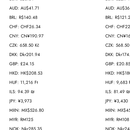
AUD
:
AU$41.71
AUD
:
AU$36
BRL
:
R$140.48
BRL
:
R$121.
CHF
:
CHF26.34
CHF
:
CHF22
CNY
:
CN¥190.97
CNY
:
CN¥16
CZK
:
658.50 Kč
CZK
:
568.50
DKK
:
Dkr201.94
DKK
:
Dkr174
GBP
:
£24.15
GBP
:
£20.8
HKD
:
HK$208.53
HKD
:
HK$18
HUF
:
11,216 Ft
HUF
:
9,683 
ILS
:
94.39 ₪
ILS
:
81.49 ₪
JPY
:
¥3,973
JPY
:
¥3,430
MXN
:
MX$526.80
MXN
:
MX$45
MYR
:
RM125
MYR
:
RM108
NOK
:
Nkr285.35
NOK
:
Nkr24