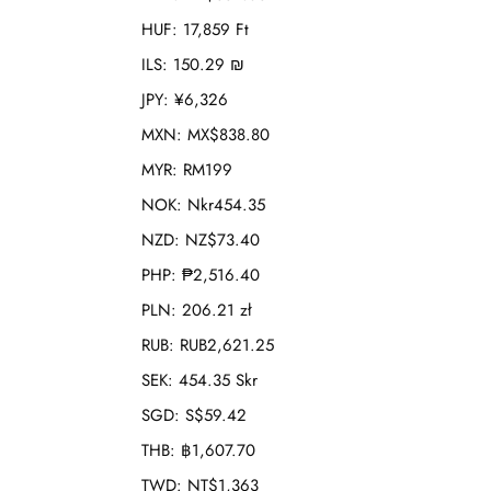
HUF
:
17,859 Ft
ILS
:
150.29 ₪
JPY
:
¥6,326
MXN
:
MX$838.80
MYR
:
RM199
NOK
:
Nkr454.35
NZD
:
NZ$73.40
PHP
:
₱2,516.40
PLN
:
206.21 zł
RUB
:
RUB2,621.25
SEK
:
454.35 Skr
SGD
:
S$59.42
THB
:
฿1,607.70
TWD
:
NT$1,363