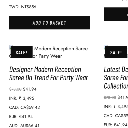
TWD
:
NT$856
ADD TO BASKET
SALE!
SALE!
Designer Modern Reception
Latest D
Saree On Trend For Party Wear
Saree Fo
Collectio
$
41.94
$
78.00
$
41.
$
78.00
INR
:
₹ 3,495
INR
:
₹ 3,49
CAD
:
CA$59.42
CAD
:
CA$59
EUR
:
€41.94
EUR
:
€41.94
AUD
:
AU$66.41